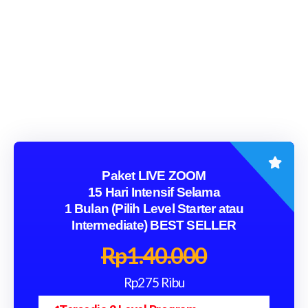
Paket LIVE ZOOM
15 Hari Intensif Selama
1 Bulan (Pilih Level Starter atau
Intermediate) BEST SELLER
Rp1.40.000
Rp275 Ribu