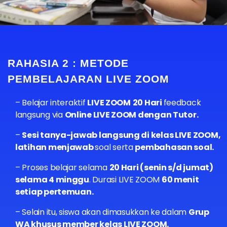
RAHASIA 2 : METODE
PEMBELAJARAN LIVE ZOOM
– Belajar interaktif
LIVE ZOOM
20 Hari
feedback
langsung via
Online LIVE ZOOM dengan Tutor.
–
Sesi tanya-jawab langsung di kelas LIVE ZOOM,
latihan menjawab
soal serta
pembahasan soal.
– Proses belajar selama
20 Hari (senin s/d jumat)
selama 4 minggu
. Durasi LIVE ZOOM
60 menit
setiap pertemuan.
– Selain itu, siswa akan dimasukkan ke dalam
G
rup
WA khusus member kelas LIVE ZOOM.